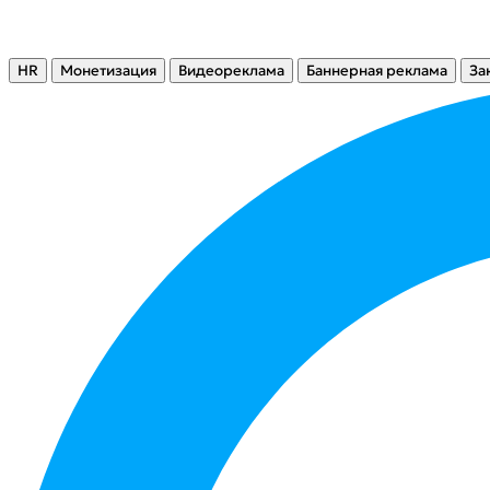
HR
Монетизация
Видеореклама
Баннерная реклама
За